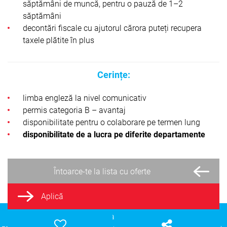
săptămâni de muncă, pentru o pauză de 1–2
săptămâni
decontări fiscale cu ajutorul cărora puteți recupera
taxele plătite în plus
Cerințe:
limba engleză la nivel comunicativ
permis categoria B – avantaj
disponibilitate pentru o colaborare pe termen lung
disponibilitate de a lucra pe diferite departamente
Întoarce-te la lista cu oferte
Aplică
eena.ro
- Munca în Olanda © Copyright
2026