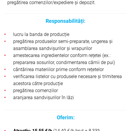
pregătirea comenzilor/expediere și depozit.
Responsabilități:
lucru la banda de producție
pregătirea produselor semi-preparate, ungerea și
asamblarea sandvișurilor și wrapurilor
amestecarea ingredientelor conform rețetei (ex.:
prepararea sosurilor, condimentarea cărnii de pui)
cântărirea materiilor prime conform rețetelor
verificarea listelor cu produsele necesare și trimiterea
acestora către producție
pregătirea comenzilor
aranjarea sandvișurilor în lăzi
Oferim:
Atractiv: 15,55 €/h
(14,40 €/h brut + 8,33%